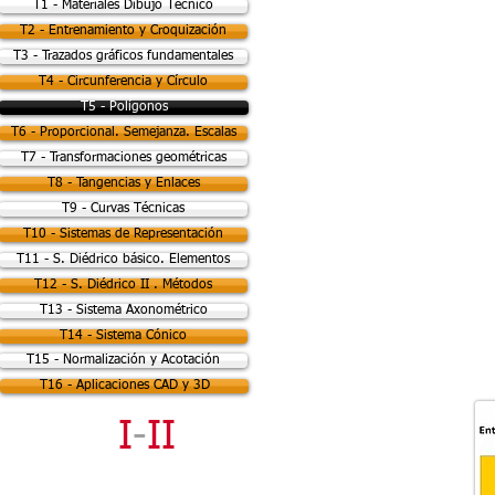
T1 - Materiales Dibujo Técnico
T2 - Entrenamiento y Croquización
T3 - Trazados gráficos fundamentales
T4 - Circunferencia y Círculo
T5 - Polígonos
T6 - Proporcional. Semejanza. Escalas
T7 - Transformaciones geométricas
T8 - Tangencias y Enlaces
T9 - Curvas Técnicas
T10 - Sistemas de Representación
T11 - S. Diédrico básico. Elementos
T12 - S. Diédrico II . Métodos
T13 - Sistema Axonométrico
T14 - Sistema Cónico
T15 - Normalización y Acotación
T16 - Aplicaciones CAD y 3D
DT
I
-
II