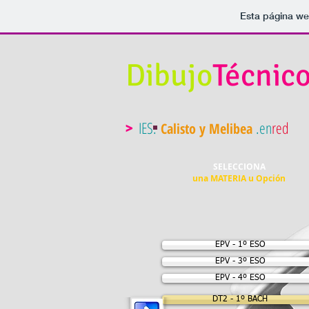
Esta página we
Dibujo
Técnic
IES.
.en
red
Calisto y Melibea
>
SELECCIONA
una MATERIA
u Opción
EPV - 1º ESO
EPV - 3º ESO
EPV - 4º ESO
DT2 - 1º BACH