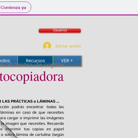
Comienza ya
Usuarios
Iniciar sesión
nidos
Recursos
VER +
o al centro de copias
tocopiadora
 LAS PRÁCTICAS o LÁMINAS ...
cción podrás encontrar todas las
 láminas en caso de que necesites
 Para cargar e imprimir las imágenes
 la imagen que necesites. Recuerda
s imprimir tus copias en papel
o sobre lámina de cartulina (según