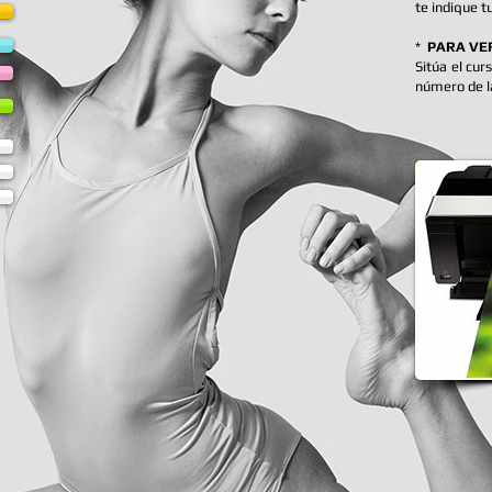
te indique t
*
PARA VER
Sitúa el cur
número de l