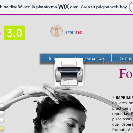
b se diseñó con la plataforma
.com
. Crea tu página web hoy.
o
3.0
arte
n
red
Inicio
Programación
Conte
Bienvenid
Fo
* IMPRIMIR
En esta se
prácticas y
repetirlas.
pulsa sobre
que deberá
formato A4 