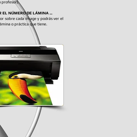
u profesor).
 EL NÚMERO DE LÁMINA ...
sor sobre cada image y podrás ver el
ámina o práctica que tiene.