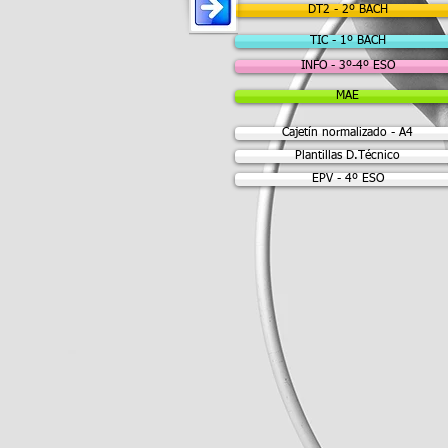
DT2 - 2º BACH
TIC - 1º BACH
INFO - 3º-4º ESO
MAE
Cajetín normalizado - A4
Plantillas D.Técnico
EPV - 4º ESO