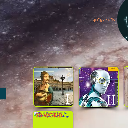
40°57'
I
II
3D WORLD